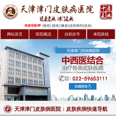
疾病导航
[痤疮]
[脱发]
[腋臭]
[皮肤瘙痒]
[皮炎]
网站首页
医院概况
自助挂号
来院路线
天津津门皮肤病医院：皮肤疾病快速导航