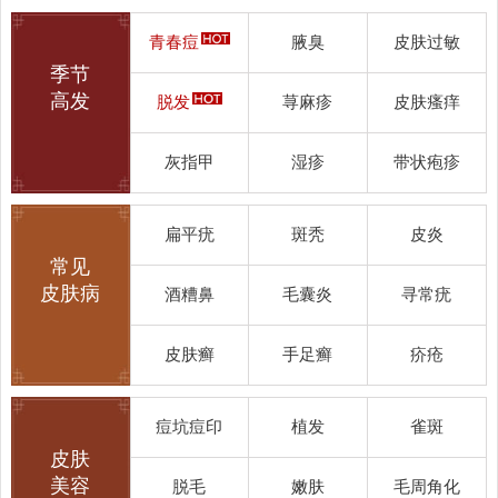
青春痘
腋臭
皮肤过敏
季节
高发
脱发
荨麻疹
皮肤瘙痒
灰指甲
湿疹
带状疱疹
扁平疣
斑秃
皮炎
常见
皮肤病
酒糟鼻
毛囊炎
寻常疣
皮肤癣
手足癣
疥疮
痘坑痘印
植发
雀斑
皮肤
美容
脱毛
嫩肤
毛周角化