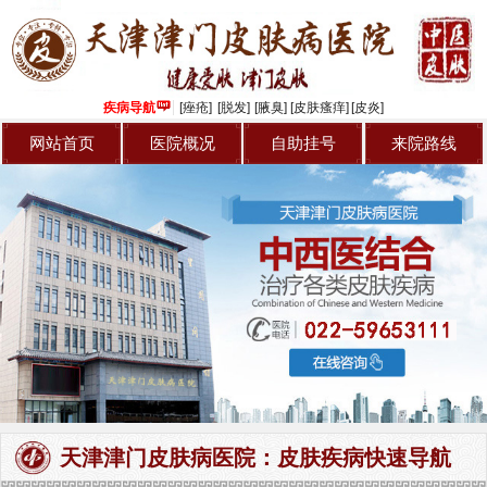
疾病导航
[痤疮]
[脱发]
[腋臭]
[皮肤瘙痒]
[皮炎]
网站首页
医院概况
自助挂号
来院路线
天津津门皮肤病医院：皮肤疾病快速导航