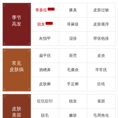
青春痘
腋臭
皮肤过敏
季节
高发
脱发
荨麻疹
皮肤瘙痒
灰指甲
湿疹
带状疱疹
扁平疣
斑秃
皮炎
常见
皮肤病
酒糟鼻
毛囊炎
寻常疣
皮肤癣
手足癣
疥疮
痘坑痘印
植发
雀斑
皮肤
美容
脱毛
嫩肤
毛周角化